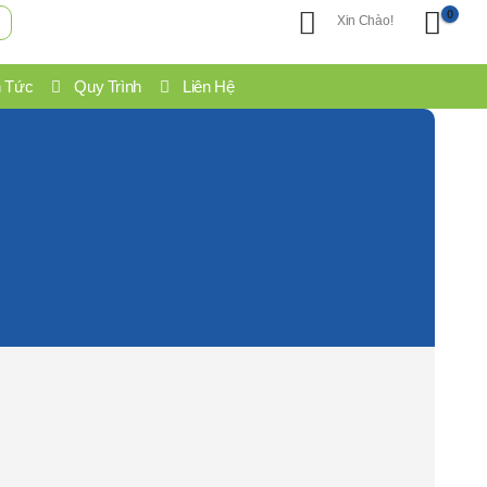
0
Xin Chào!
n Tức
Quy Trình
Liên Hệ