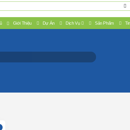
ủ
Giới Thiệu
Dự Án
Dịch Vụ
Sản Phẩm
Ti