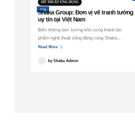
26
MỸ THUẬT ỨNG DỤNG
TH9
Shaka Group: Đơn vị vẽ tranh tường
uy tín tại Việt Nam
Biến những bức tường khô cứng thành tác
phẩm nghệ thuật sống động cùng Shaka...
Read More
by
Shaka Admin