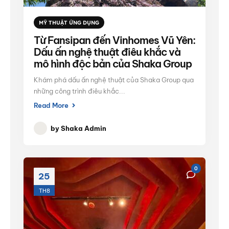
MỸ THUẬT ỨNG DỤNG
Từ Fansipan đến Vinhomes Vũ Yên:
Dấu ấn nghệ thuật điêu khắc và
mô hình độc bản của Shaka Group
Khám phá dấu ấn nghệ thuật của Shaka Group qua
những công trình điêu khắc...
Read More
by
Shaka Admin
0
25
TH8