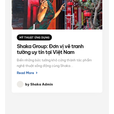
MỸ THUẬT ỨNG DỤNG
Shaka Group: Đơn vị vẽ tranh
tường uy tín tại Việt Nam
Biến những bức tường khô cứng thành tác phẩm
nghệ thuật sống động cùng Shaka...
Read More
by
Shaka Admin