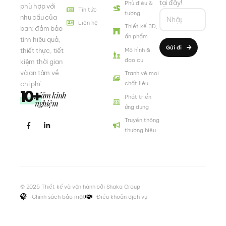
tại đây!
Phù điêu &
phù hợp với
Tin tức
tượng
nhu cầu của
Liên hệ
Thiết kế 3D,
bạn; đảm bảo
ấn phẩm
tính hiệu quả,
Gửi đi
Mô hình &
thiết thực, tiết
đạo cụ
kiệm thời gian
và an tâm về
Tranh vẽ mọi
chi phí.
chất liệu
10+
Năm kinh
Phát triển
nghiệm
ứng dụng
Truyền thông
thương hiệu
© 2025 Thiết kế và vận hành bởi Shaka Group
Chính sách bảo mật
Điều khoản dịch vụ