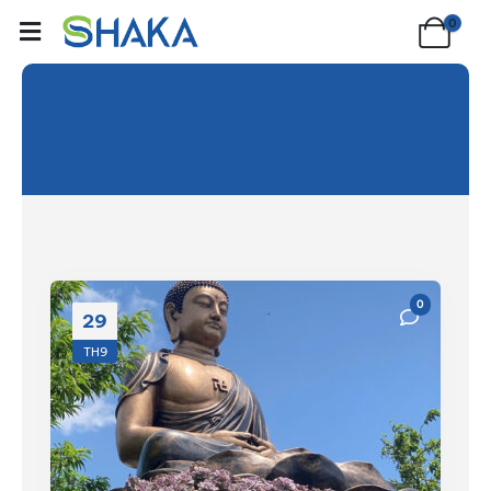
0
Blog Archive
0
29
TH9