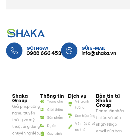
GỌI NGAY
GỬI E-MAIL
0988 666 453
info@shaka.vn
Shaka
Thông tin
Dịch vụ
Bản tin từ
Group
Shaka
Trang chủ
Vẽ tranh
Group
Giải pháp công
tường
Giới thiệu
Bạn muốn nhận
nghệ, truyền
Sơn hiệu ứng
tin tức và cập
Sản phẩm
thông và mỹ
Vẽ mặt & vẽ
nhật? Nhập
Dự án
thuật ứng dụng
cơ thể
email của bạn
chuyên nghiệp,
Quy trình