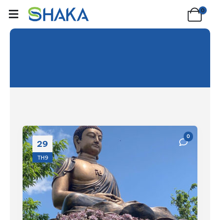
0
Blog Archive
0
29
TH9