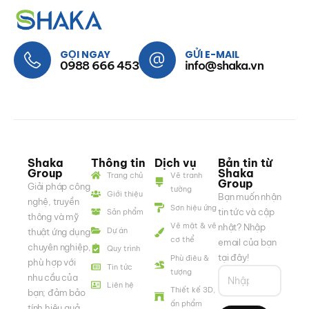
GỌI NGAY
GỬI E-MAIL
0988 666 453
info@shaka.vn
Shaka
Thông tin
Dịch vụ
Bản tin từ
Group
Shaka
Trang chủ
Vẽ tranh
Group
Giải pháp công
tường
Giới thiệu
Bạn muốn nhận
nghệ, truyền
Sơn hiệu ứng
tin tức và cập
Sản phẩm
thông và mỹ
Vẽ mặt & vẽ
nhật? Nhập
Dự án
thuật ứng dụng
cơ thể
email của bạn
chuyên nghiệp,
Quy trình
tại đây!
Phù điêu &
phù hợp với
Tin tức
tượng
nhu cầu của
Liên hệ
Thiết kế 3D,
bạn; đảm bảo
ấn phẩm
tính hiệu quả,