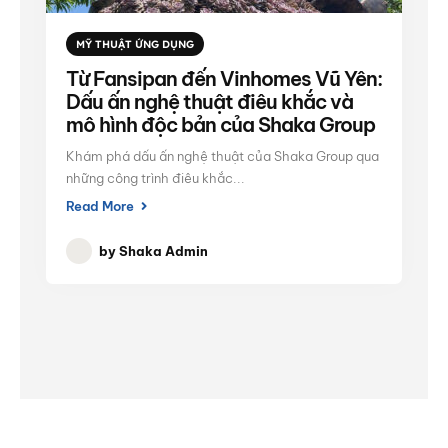
MỸ THUẬT ỨNG DỤNG
Từ Fansipan đến Vinhomes Vũ Yên:
Dấu ấn nghệ thuật điêu khắc và
mô hình độc bản của Shaka Group
Khám phá dấu ấn nghệ thuật của Shaka Group qua
những công trình điêu khắc...
Read More
by
Shaka Admin