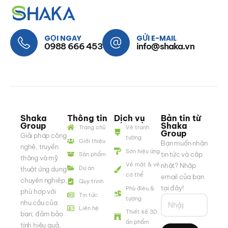
GỌI NGAY
GỬI E-MAIL
0988 666 453
info@shaka.vn
Shaka
Thông tin
Dịch vụ
Bản tin từ
Group
Shaka
Trang chủ
Vẽ tranh
Group
Giải pháp công
tường
Giới thiệu
Bạn muốn nhận
nghệ, truyền
Sơn hiệu ứng
tin tức và cập
Sản phẩm
thông và mỹ
Vẽ mặt & vẽ
nhật? Nhập
Dự án
thuật ứng dụng
cơ thể
email của bạn
chuyên nghiệp,
Quy trình
tại đây!
Phù điêu &
phù hợp với
Tin tức
tượng
nhu cầu của
Liên hệ
Thiết kế 3D,
bạn; đảm bảo
ấn phẩm
tính hiệu quả,