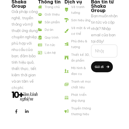
Shaka
Thông tin
Dịch vụ
Bản tin từ
Group
Shaka
Trang chủ
Vẽ tranh
Group
Giải pháp công
tường
Giới thiệu
Bạn muốn nhận
nghệ, truyền
Sơn hiệu ứng
tin tức và cập
Sản phẩm
thông và mỹ
Vẽ mặt & vẽ
nhật? Nhập
Dự án
thuật ứng dụng
cơ thể
email của bạn
chuyên nghiệp,
Quy trình
tại đây!
Phù điêu &
phù hợp với
Tin tức
tượng
nhu cầu của
Liên hệ
Thiết kế 3D,
bạn; đảm bảo
ấn phẩm
tính hiệu quả,
Gửi đi
Mô hình &
thiết thực, tiết
đạo cụ
kiệm thời gian
và an tâm về
Tranh vẽ mọi
chi phí.
chất liệu
10+
Năm kinh
Phát triển
nghiệm
ứng dụng
Truyền thông
thương hiệu