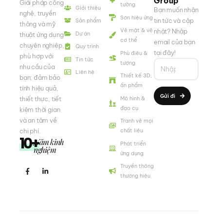
Group
Giải pháp công
tường
Giới thiệu
Bạn muốn nhận
nghệ, truyền
Sơn hiệu ứng
tin tức và cập
Sản phẩm
thông và mỹ
Vẽ mặt & vẽ
nhật? Nhập
Dự án
thuật ứng dụng
cơ thể
email của bạn
chuyên nghiệp,
Quy trình
tại đây!
Phù điêu &
phù hợp với
Tin tức
tượng
nhu cầu của
Liên hệ
Thiết kế 3D,
bạn; đảm bảo
ấn phẩm
tính hiệu quả,
Gửi đi
Mô hình &
thiết thực, tiết
đạo cụ
kiệm thời gian
và an tâm về
Tranh vẽ mọi
chi phí.
chất liệu
10+
Năm kinh
Phát triển
nghiệm
ứng dụng
Truyền thông
thương hiệu