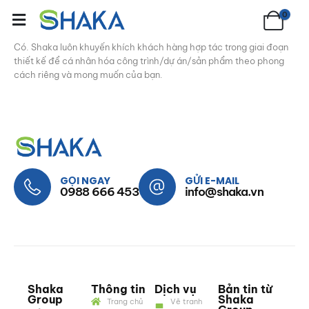
0
Có. Shaka luôn khuyến khích khách hàng hợp tác trong giai đoạn
thiết kế để cá nhân hóa công trình/dự án/sản phẩm theo phong
cách riêng và mong muốn của bạn.
GỌI NGAY
GỬI E-MAIL
0988 666 453
info@shaka.vn
Shaka
Thông tin
Dịch vụ
Bản tin từ
Group
Shaka
Trang chủ
Vẽ tranh